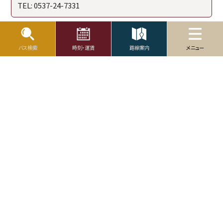
TEL: 0537-24-7331
バス検索
時刻・運賃
路線案内
メニュー
運輸安全マネジメント
プライバシーポリシー
© Kakegawa Bus Service Co.,ltd. All Rights Reserved.